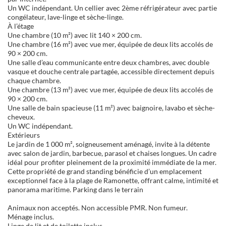
Un WC indépendant. Un cellier avec 2ème réfrigérateur avec partie
congélateur, lave-linge et sèche-linge.
À l’étage
Une chambre (10 m²) avec lit 140 × 200 cm.
Une chambre (16 m²) avec vue mer, équipée de deux lits accolés de
90 × 200 cm.
Une salle d’eau communicante entre deux chambres, avec double
vasque et douche centrale partagée, accessible directement depuis
chaque chambre.
Une chambre (13 m²) avec vue mer, équipée de deux lits accolés de
90 × 200 cm.
Une salle de bain spacieuse (11 m²) avec baignoire, lavabo et sèche-
cheveux.
Un WC indépendant.
Extérieurs
Le jardin de 1 000 m², soigneusement aménagé, invite à la détente
avec salon de jardin, barbecue, parasol et chaises longues. Un cadre
idéal pour profiter pleinement de la proximité immédiate de la mer.
Cette propriété de grand standing bénéficie d’un emplacement
exceptionnel face à la plage de Ramonette, offrant calme, intimité et
panorama maritime. Parking dans le terrain
Animaux non acceptés. Non accessible PMR. Non fumeur.
Ménage inclus.
Linge de lit et de toilette inclus.