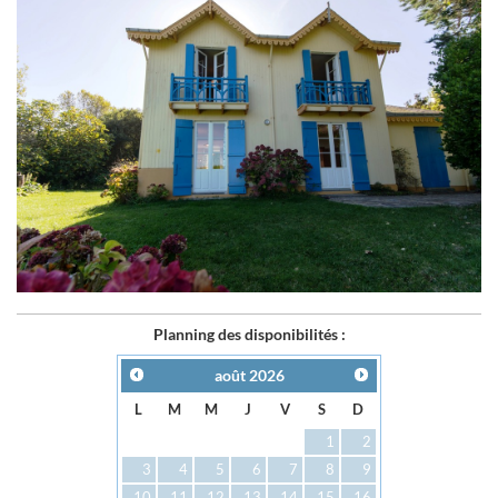
Planning des disponibilités :
août
2026
L
M
M
J
V
S
D
1
2
3
4
5
6
7
8
9
10
11
12
13
14
15
16