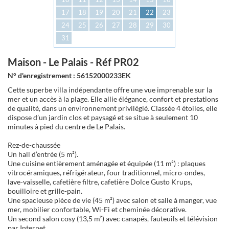
17
18
19
20
21
22
23
24
25
26
27
28
29
30
31
Maison - Le Palais - Réf PR02
N° d'enregistrement : 56152000233EK
Cette superbe villa indépendante offre une vue imprenable sur la
mer et un accès à la plage. Elle allie élégance, confort et prestations
de qualité, dans un environnement privilégié. Classée 4 étoiles, elle
dispose d’un jardin clos et paysagé et se situe à seulement 10
minutes à pied du centre de Le Palais.
Rez-de-chaussée
Un hall d’entrée (5 m²).
Une cuisine entièrement aménagée et équipée (11 m²) : plaques
vitrocéramiques, réfrigérateur, four traditionnel, micro-ondes,
lave-vaisselle, cafetière filtre, cafetière Dolce Gusto Krups,
bouilloire et grille-pain.
Une spacieuse pièce de vie (45 m²) avec salon et salle à manger, vue
mer, mobilier confortable, Wi-Fi et cheminée décorative.
Un second salon cosy (13,5 m²) avec canapés, fauteuils et télévision
par Internet.