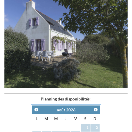
Planning des disponibilités :
août
2026
L
M
M
J
V
S
D
1
2