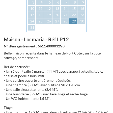
3
4
5
6
7
8
9
10
11
12
13
14
15
16
17
18
19
20
21
22
23
24
25
26
27
28
29
30
31
Maison - Locmaria - Réf LP12
N° d'enregistrement : 56114000032V8
Belle maison récente dans le hameau de Port Coter, sur la côte
sauvage, comprenant:
Rez de chaussée:
- Un séjour / salle à manger (44 M²) avec canapé, fauteuils, table,
chaise et poêle à bois, wifi.
- Une cuisine ouverte entièrement équipée.
- Une chambre (8,7 M²) avec 2 lits de 90 x 190 cm.
- Une salle d'eau attenante (3,4 M²).
- Une buanderie (8,9 M²) avec lave-linge et sèche-linge.
- Un WC indépendant (1,5 M²).
Etage:
- Une chambre (12,2 M²) avec deux chauffeuses (2 fois 90 x 190 cm).