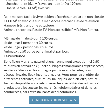
- Une chambre (15,1 M²) avec un lit de 140 x 190 cm.
- Une salle d'eau (4 M²) avec WC.
Belle maison, facile à vivre et bien décorée sur un jardin non clos de
1 000 M² et avec vue sur la mer. Accès internet. Pas de télévision.
Hameau très tranquille et typique.
Animaux acceptés. Pas de TV. Non accessible PMR. Non fumeur.
Ménage de fin de séjour à 105 euros.
kit de linge 1 personne: 30 euros.
kit de linge 2 personnes: 35 euros.
Animaux : 3.50 euros par animal et par jour.
La résidence
Belle île en Mer, site naturel et environnement exceptionnel à 50
minutes en bateau de Quiberon. Plages remarquables et préservées,
sentiers côtiers ou de campagne propices aux balades, vous
découvrirez des lieux incontournables. Vous pourrez profiter de
différentes activités, culturelles, nautiques, de bien-être, nature…
Terroir de qualité, vous retrouverez les spécialités des artisans et
producteurs locaux sur les marchés hebdomadaires et dans les
commerces, bars et restaurants des 4 communes.
RETOUR AUX RÉSULTATS