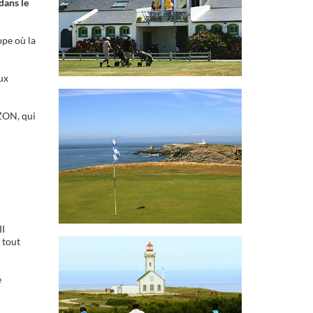
dans le
ope où la
ux
UZON, qui
II
 tout
e