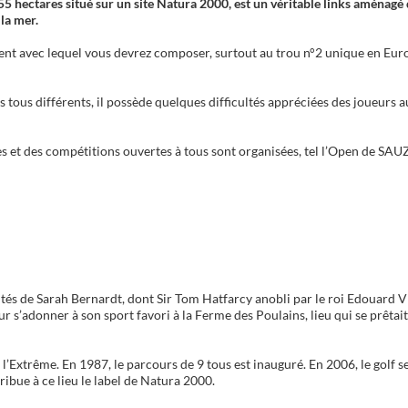
 55 hectares situé sur un site Natura 2000, est un véritable links aménagé 
la mer.
nt avec lequel vous devrez composer, surtout au trou n°2 unique en Eur
tous différents, il possède quelques difficultés appréciées des joueurs a
 et des compétitions ouvertes à tous sont organisées, tel l’Open de SA
ités de Sarah Bernardt, dont Sir Tom Hatfarcy anobli par le roi Edouard V
ur s’adonner à son sport favori à la Ferme des Poulains, lieu qui se prêtait
l’Extrême. En 1987, le parcours de 9 tous est inauguré. En 2006, le golf s
ribue à ce lieu le label de Natura 2000.