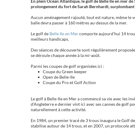
En plein Océan Atlantique, le golf de Belle Ile en mer de
prolongement du fort de Sarah Bernhardt, surplombant 
Aucun aménagement rajouté, tout est nature, même le ve
balle devra passer à 160 mètres au-dessus de la mer.
Le golf de
Belle Ile en Mer
comporte aujourd’hui 14 trous 
meilleurs handicaps.
Des séances de découverte sont régulièrement proposées
se déroule chaque année à la mi-août.
Parmi les coupes de golf organisées ici :
Coupe du Green keeper
Open de Belle-Ile
Coupe du Pro et Golf Action
Le golf à Belle-Ile en Mer a commencé sa vie avec les inv
d’Angleterre e dernier vint ici avec ses cannes de golf po
naturellement à cette activité.
En 1984, un premier tracé de 3 trous inaugura le Golf de 
stabilise autour de 14 trous, et en 2007, un protocole att