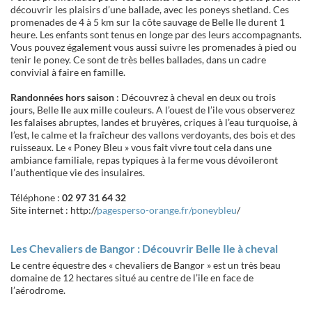
découvrir les plaisirs d’une ballade, avec les poneys shetland. Ces
promenades de 4 à 5 km sur la côte sauvage de Belle Ile durent 1
heure. Les enfants sont tenus en longe par des leurs accompagnants.
Vous pouvez également vous aussi suivre les promenades à pied ou
tenir le poney. Ce sont de très belles ballades, dans un cadre
convivial à faire en famille.
Randonnées hors saison
: Découvrez à cheval en deux ou trois
jours, Belle Ile aux mille couleurs. A l’ouest de l’ile vous observerez
les falaises abruptes, landes et bruyères, criques à l’eau turquoise, à
l’est, le calme et la fraîcheur des vallons verdoyants, des bois et des
ruisseaux. Le « Poney Bleu » vous fait vivre tout cela dans une
ambiance familiale, repas typiques à la ferme vous dévoileront
l’authentique vie des insulaires.
Téléphone :
02 97 31 64 32
Site internet : http://
pagesperso-orange.fr/poneybleu
/
Les Chevaliers de Bangor : Découvrir Belle Ile à cheval
Le centre équestre des « chevaliers de Bangor » est un très beau
domaine de 12 hectares situé au centre de l’ile en face de
l’aérodrome.