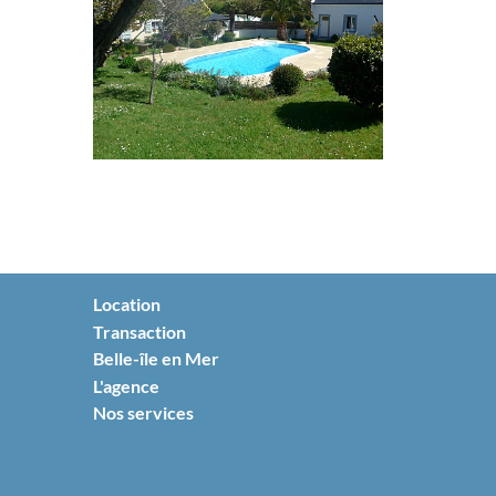
Location
Transaction
Belle-île en Mer
L'agence
Nos services