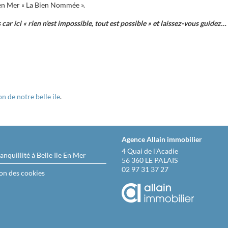
e en Mer « La Bien Nommée ».
car ici « rien n’est impossible, tout est possible » et laissez-vous guidez…
n de notre belle ile
.
Agence Allain immobilier
4 Quai de l'Acadie
nquillité à Belle Ile En Mer
56 360 LE PALAIS
02 97 31 37 27
on des cookies